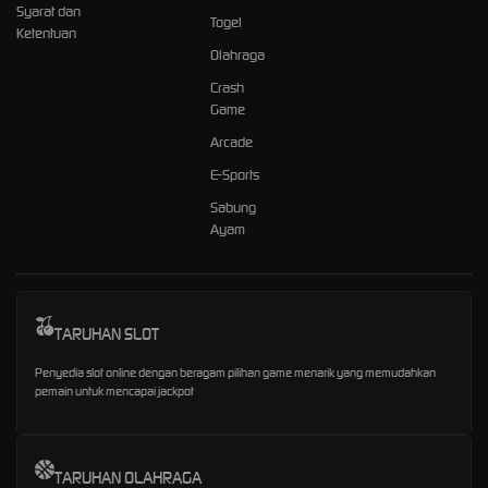
Syarat dan
Togel
Ketentuan
Olahraga
Crash
Game
Arcade
E-Sports
Sabung
Ayam
TARUHAN SLOT
Penyedia slot online dengan beragam pilihan game menarik yang memudahkan
pemain untuk mencapai jackpot
TARUHAN OLAHRAGA