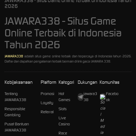
JAWARA338 - Situs Game Online Terbaik di Indonesia Tahun
2026
JAWARA338 - Situs Game
Online Terbaik di Indonesia
Tahun 2026
JAWARA338
adalah situs game online terbaik dan terpercaya di Indonesia tahun 2026.
Daftar dan dapatkan pengalaman terbaik bermain di link gacor JAWARA 338.
Kebijaksanaan
Platform
Kategori
Dukungan
Komunitas
Tentang
Promosi
Hot
jawara3
Facebo
JAWARA338
Games
38
ok
Loyalty
Responsible
Slots
Referral
Gambling
Live
Pusat Bantuan
Casino
JAWARA338
Race