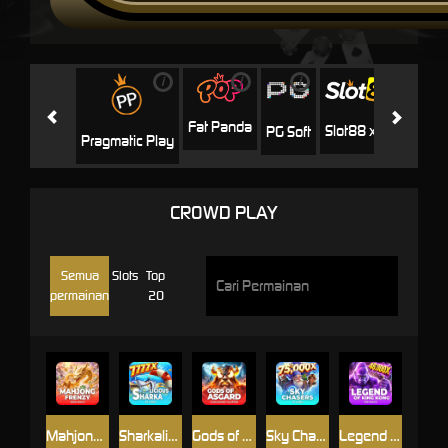
i
i
i
i
i
Facha
Fat Panda
Slot88 x PP
PG Soft
Pragmatic Play
CROWD PLAY
Semua
Slots
Top
permainan
20
Mahjong Frenzy
Sharkalicious
Gods of Asgard
Sky Chasers
Legend of King Kong